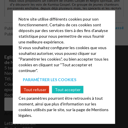
Notre site utilise différents cookies pour son
fonctionnement. Certains de ces cookies sont
Non classé
Publié le 1 avril 2023
déposés par des services tiers à des fins d'analyse
Publié par le webmaster
statistique pour nous permettre de vous fournir
une meilleure expérience.
Si vous souhaitez configurer les cookies que vous
souhaitez autoriser, vous pouvez cliquer sur
Eglise Protestante Unie
Archives
"Paramétrer les cookies", ou bien accepter tous les
de Nevers
cookies en cliquant sur "Tout accepter et
janvier 2024
5 ter rue Vauban 58000
continuer".
septembre 2023
Nevers
mai 2023
Tél. : 03 86 37 36 15
PARAMÉTRER LES COOKIES
avril 2023
Courriel :
mars 2023
epudf.nevers@gmail.com
Tout refuser
Tout accepter
janvier 2023
Rechercher
Ces paramètres pourront être retrouvés à tout
Catégories
moment, ainsi que plus d'information sur les
Rechercher
Non classé
cookies utilisés par le site, sur la page de
Mentions
Articles récents
légales.
Lettre Pastorale –