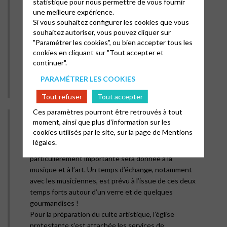
statistique pour nous permettre de vous fournir
une meilleure expérience.
– Le samedi 28 octobre à 17h au temple de Sancerre
Si vous souhaitez configurer les cookies que vous
(43 rue Basse des Remparts, 18300 Sancerre), soyez
souhaitez autoriser, vous pouvez cliquer sur
les bienvenus pour un concert exceptionnel, proposé
"Paramétrer les cookies", ou bien accepter tous les
par l’église sur le thème de la musique classique
cookies en cliquant sur "Tout accepter et
afrodescendante avec le groupe Afroclassical,
continuer".
composé de Adélie RANAIVOSON, flûte et Aitua
PARAMÉTRER LES COOKIES
IGELEKE, guitare. Libre participation aux frais.
Tout refuser
Tout accepter
Ces paramètres pourront être retrouvés à tout
moment, ainsi que plus d'information sur les
– Le dimanche 29 octobre à 10h au temple de Nevers
cookies utilisés par le site, sur la page de
Mentions
(5 rue Vauban, 58000 Nevers), un culte sera célébré «
légales.
autrement », sur le thème «Viens et vois !» : une place
particulièrement importante sera donnée à la
musique et à l’art. Un temps d’échange, notamment
avec les musiciennes, est prévu à l’issue de ces deux
temps forts autour d’un verre et de quelques
gourmandises !
Pour la préparation du culte artistique, l’église
protestante s’est attachée les services de